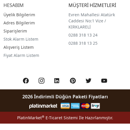
HESABIM
MÜŞTERİ HİZMETLERİ
Üyelik Bilgilerim
Evren Mahallesi Atatürk
Caddesi No:1 Vize /
Adres Bilgilerim
KIRKLARELİ
Siparişlerim
0288 318 13 24
Stok Alarm Listem
0288 318 13 25
Alışveriş Listem
Fiyat Alarm Listem
2026 İndirimli Düğün Paketi Fiyatları
®
PlatinMarket
E-Ticaret Sistemi
İle Hazırlanmıştır.