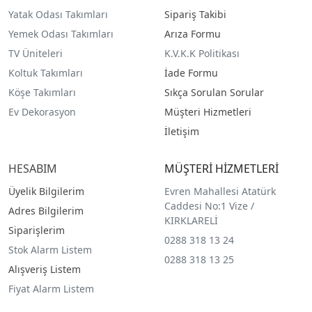
Yatak Odası Takımları
Sipariş Takibi
Yemek Odası Takımları
Arıza Formu
TV Üniteleri
K.V.K.K Politikası
Koltuk Takımları
İade Formu
Köşe Takımları
Sıkça Sorulan Sorular
Ev Dekorasyon
Müşteri Hizmetleri
İletişim
HESABIM
MÜŞTERİ HİZMETLERİ
Üyelik Bilgilerim
Evren Mahallesi Atatürk
Caddesi No:1 Vize /
Adres Bilgilerim
KIRKLARELİ
Siparişlerim
0288 318 13 24
Stok Alarm Listem
0288 318 13 25
Alışveriş Listem
Fiyat Alarm Listem