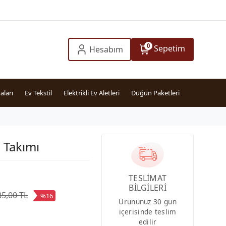
0
Sepetim
Hesabım
aları
Ev Tekstil
Elektrikli Ev Aletleri
Düğün Paketleri
 Takımı
TESLİMAT
BİLGİLERİ
85,00 TL
%16
Ürününüz 30 gün
içerisinde teslim
edilir