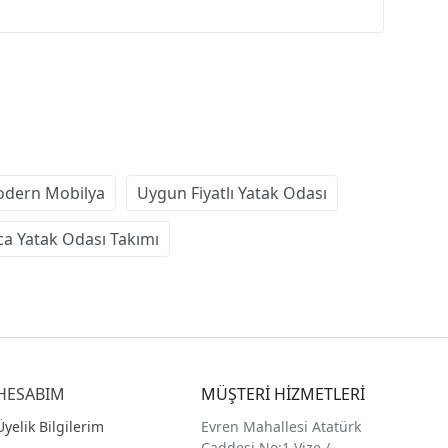
dern Mobilya
Uygun Fiyatlı Yatak Odası
ca Yatak Odası Takımı
HESABIM
MÜŞTERİ HİZMETLERİ
Üyelik Bilgilerim
Evren Mahallesi Atatürk
Caddesi No:1 Vize /