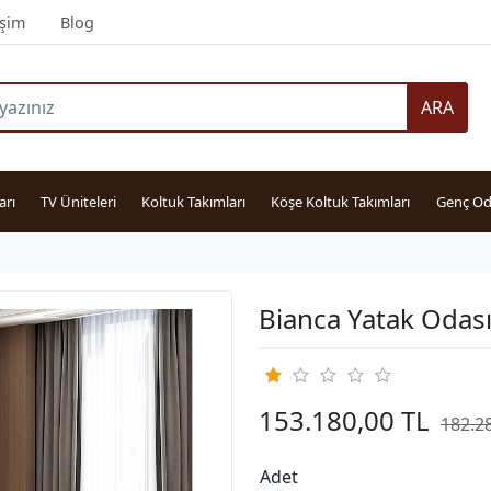
işim
Blog
ARA
arı
TV Üniteleri
Koltuk Takımları
Köşe Koltuk Takımları
Genç Od
Bianca Yatak Odası
153.180,00 TL
182.2
Adet