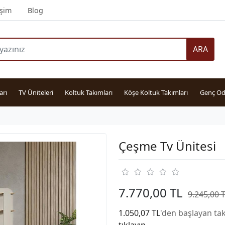
işim
Blog
ARA
arı
TV Üniteleri
Koltuk Takımları
Köşe Koltuk Takımları
Genç Od
Çeşme Tv Ünitesi
7.770,00 TL
9.245,00 
1.050,07 TL
'den başlayan tak
tıklayın.