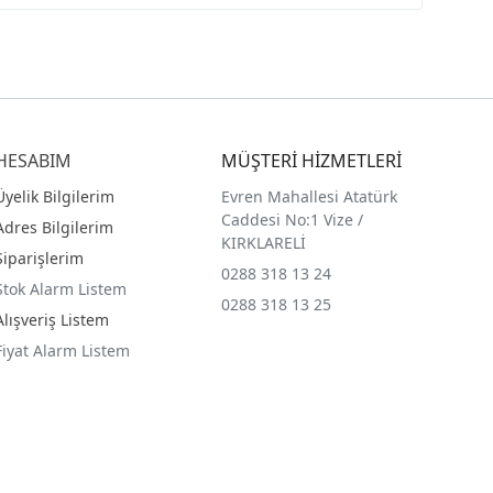
HESABIM
MÜŞTERİ HİZMETLERİ
Üyelik Bilgilerim
Evren Mahallesi Atatürk
Caddesi No:1 Vize /
Adres Bilgilerim
KIRKLARELİ
Siparişlerim
0288 318 13 24
Stok Alarm Listem
0288 318 13 25
Alışveriş Listem
Fiyat Alarm Listem