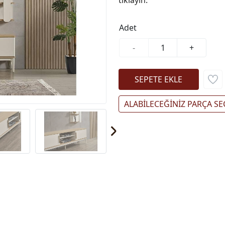
Adet
-
+
ALABİLECEĞİNİZ PARÇA SE