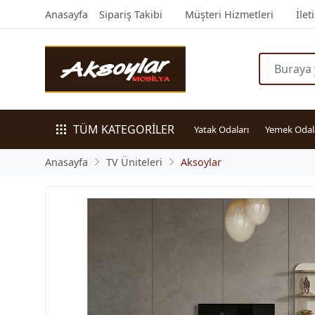
Anasayfa
Sipariş Takibi
Müşteri Hizmetleri
İlet
TÜM KATEGORİLER
Yatak Odaları
Yemek Odal
Anasayfa
TV Üniteleri
Aksoylar