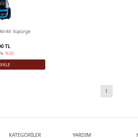
ktrikli Süpürge
00 TL
TL
%30
1
KATEGORİLER
YARDIM