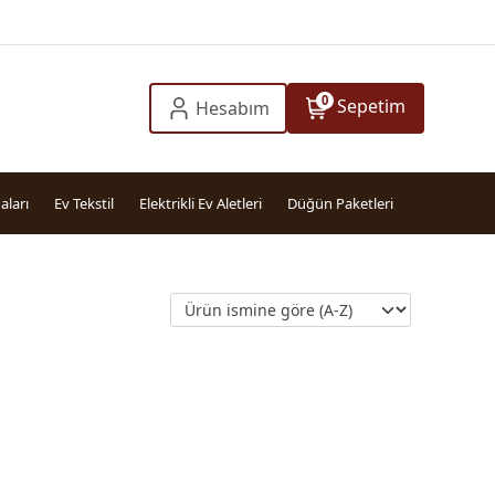
0
Sepetim
Hesabım
aları
Ev Tekstil
Elektrikli Ev Aletleri
Düğün Paketleri