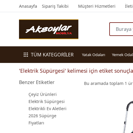
Anasayfa
Sipariş Takibi
Müşteri Hizmetleri
İlet
TÜM KATEGORİLER
Yatak Odaları
Yemek Odal
'Elektrik Süpürgesi' kelimesi için etiket sonuçla
Benzer Etiketler
Bu aramada toplam
1
ürü
Çeyiz Ürünleri
Elektrik Süpürgesi
Elektrikli Ev Aletleri
2026 Süpürge
Fiyatları