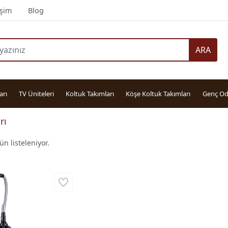
işim
Blog
ARA
arı
TV Üniteleri
Koltuk Takımları
Köşe Koltuk Takımları
Genç Od
rı
n listeleniyor.