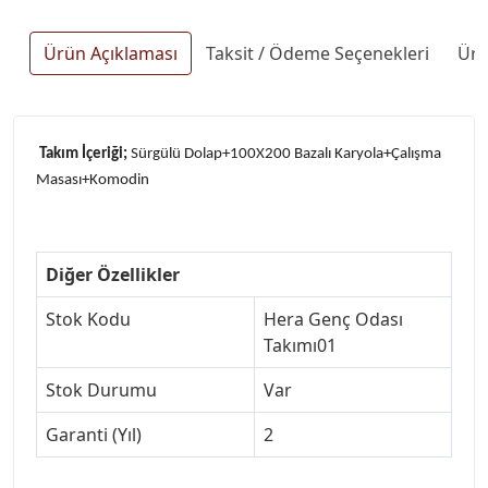
Ürün Açıklaması
Taksit / Ödeme Seçenekleri
Ürü
Takım İçeriği;
Sürgülü Dolap+100X200 Bazalı Karyola+Çalışma
Masası+Komodin
Diğer Özellikler
Stok Kodu
Hera Genç Odası
Takımı01
Stok Durumu
Var
Garanti (Yıl)
2