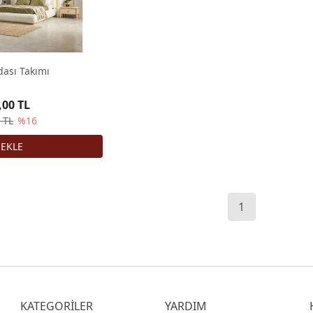
dası Takımı
,00 TL
 TL
%16
1
KATEGORİLER
YARDIM