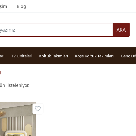
işim
Blog
ARA
arı
TV Üniteleri
Koltuk Takımları
Köşe Koltuk Takımları
Genç Od
ı
n listeleniyor.