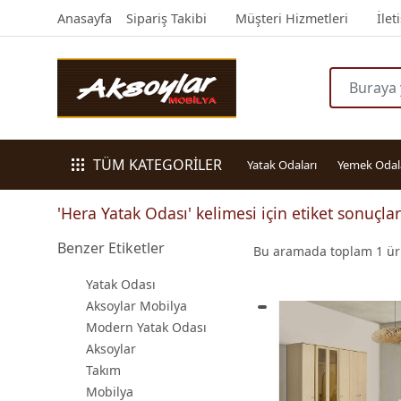
Anasayfa
Sipariş Takibi
Müşteri Hizmetleri
İlet
TÜM KATEGORİLER
Yatak Odaları
Yemek Odal
'Hera Yatak Odası' kelimesi için etiket sonuçlar
Benzer Etiketler
Bu aramada toplam
1
ürü
Yatak Odası
Aksoylar Mobilya
Modern Yatak Odası
Aksoylar
Takım
Mobilya