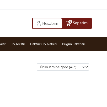
0
Sepetim
Hesabım
aları
Ev Tekstil
Elektrikli Ev Aletleri
Düğün Paketleri