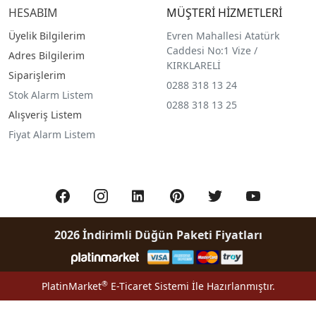
HESABIM
MÜŞTERİ HİZMETLERİ
Üyelik Bilgilerim
Evren Mahallesi Atatürk
Caddesi No:1 Vize /
Adres Bilgilerim
KIRKLARELİ
Siparişlerim
0288 318 13 24
Stok Alarm Listem
0288 318 13 25
Alışveriş Listem
Fiyat Alarm Listem
2026 İndirimli Düğün Paketi Fiyatları
®
PlatinMarket
E-Ticaret Sistemi
İle Hazırlanmıştır.