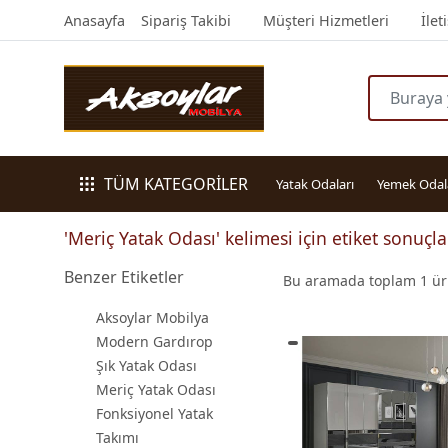
Anasayfa
Sipariş Takibi
Müşteri Hizmetleri
İlet
TÜM KATEGORİLER
Yatak Odaları
Yemek Odal
'Meriç Yatak Odası' kelimesi için etiket sonuçla
Benzer Etiketler
Bu aramada toplam
1
ürü
Aksoylar Mobilya
Modern Gardırop
Şık Yatak Odası
Meriç Yatak Odası
Fonksiyonel Yatak
Takımı