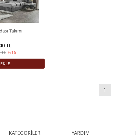
dası Takımı
00 TL
 TL
%16
1
KATEGORİLER
YARDIM