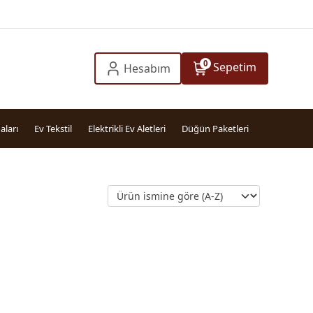
0
Sepetim
Hesabım
aları
Ev Tekstil
Elektrikli Ev Aletleri
Düğün Paketleri