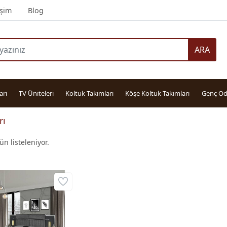
işim
Blog
ARA
arı
TV Üniteleri
Koltuk Takımları
Köşe Koltuk Takımları
Genç Od
rı
n listeleniyor.