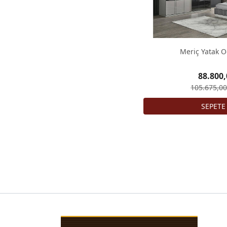
Meriç Yatak O
88.800,
105.675,00