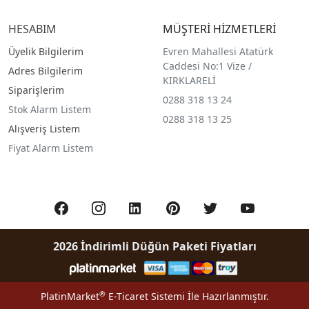
HESABIM
MÜŞTERİ HİZMETLERİ
Üyelik Bilgilerim
Evren Mahallesi Atatürk
Caddesi No:1 Vize /
Adres Bilgilerim
KIRKLARELİ
Siparişlerim
0288 318 13 24
Stok Alarm Listem
0288 318 13 25
Alışveriş Listem
Fiyat Alarm Listem
2026 İndirimli Düğün Paketi Fiyatları
®
PlatinMarket
E-Ticaret Sistemi
İle Hazırlanmıştır.