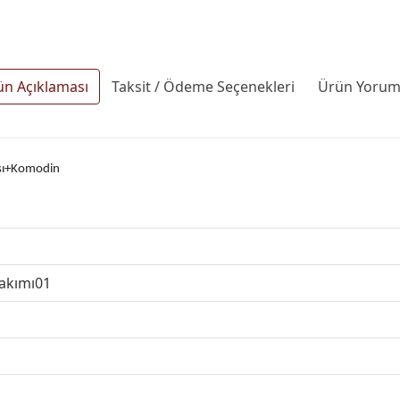
ün Açıklaması
Taksit / Ödeme Seçenekleri
Ürün Yoruml
sı+Komodin
Takımı01