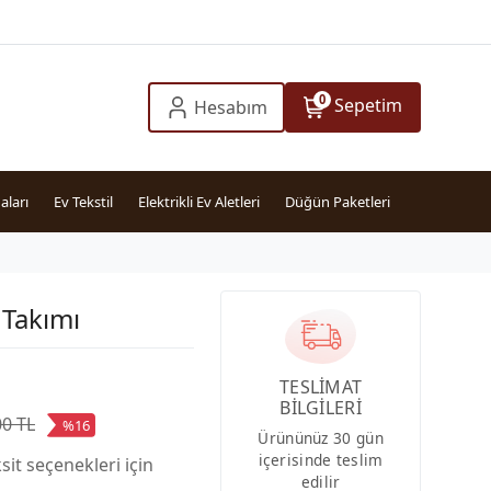
0
Sepetim
Hesabım
aları
Ev Tekstil
Elektrikli Ev Aletleri
Düğün Paketleri
 Takımı
TESLİMAT
BİLGİLERİ
00 TL
%16
Ürününüz 30 gün
içerisinde teslim
sit seçenekleri için
edilir