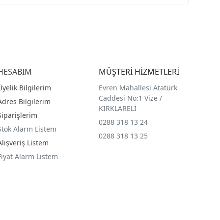
HESABIM
MÜŞTERİ HİZMETLERİ
Üyelik Bilgilerim
Evren Mahallesi Atatürk
Caddesi No:1 Vize /
Adres Bilgilerim
KIRKLARELİ
Siparişlerim
0288 318 13 24
Stok Alarm Listem
0288 318 13 25
Alışveriş Listem
Fiyat Alarm Listem