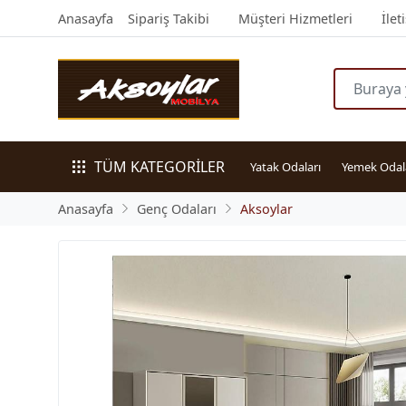
Anasayfa
Sipariş Takibi
Müşteri Hizmetleri
İlet
TÜM KATEGORİLER
Yatak Odaları
Yemek Odal
Anasayfa
Genç Odaları
Aksoylar