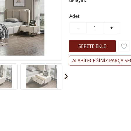
Adet
-
+
ALABİLECEĞİNİZ PARÇA SE