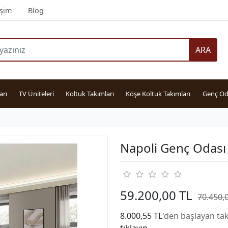
işim
Blog
ARA
arı
TV Üniteleri
Koltuk Takımları
Köşe Koltuk Takımları
Genç Od
Napoli Genç Odası
59.200,00 TL
70.450,
8.000,55 TL
'den başlayan tak
tıklayın.