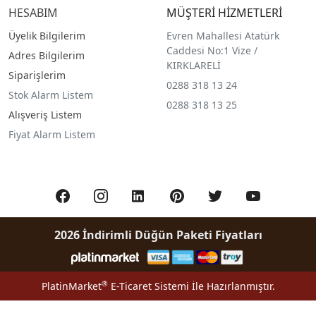
HESABIM
MÜŞTERİ HİZMETLERİ
Üyelik Bilgilerim
Evren Mahallesi Atatürk
Caddesi No:1 Vize /
Adres Bilgilerim
KIRKLARELİ
Siparişlerim
0288 318 13 24
Stok Alarm Listem
0288 318 13 25
Alışveriş Listem
Fiyat Alarm Listem
2026 İndirimli Düğün Paketi Fiyatları
®
PlatinMarket
E-Ticaret Sistemi
İle Hazırlanmıştır.