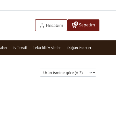
0
Sepetim
Hesabım
aları
Ev Tekstil
Elektrikli Ev Aletleri
Düğün Paketleri