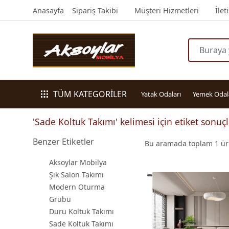
Anasayfa
Sipariş Takibi
Müşteri Hizmetleri
İlet
TÜM KATEGORİLER
Yatak Odaları
Yemek Odal
'Sade Koltuk Takımı' kelimesi için etiket sonuçl
Benzer Etiketler
Bu aramada toplam
1
ürü
Aksoylar Mobilya
Şık Salon Takımı
Modern Oturma
Grubu
Duru Koltuk Takımı
Sade Koltuk Takımı