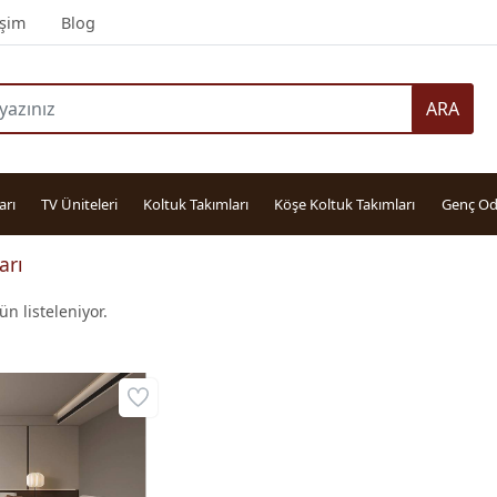
işim
Blog
ARA
arı
TV Üniteleri
Koltuk Takımları
Köşe Koltuk Takımları
Genç Od
arı
n listeleniyor.