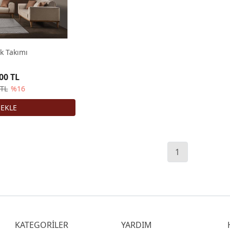
k Takımı
00 TL
 TL
%16
1
KATEGORİLER
YARDIM