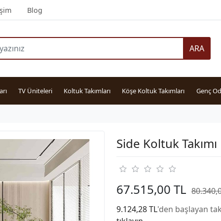
işim
Blog
ARA
arı
TV Üniteleri
Koltuk Takımları
Köşe Koltuk Takımları
Genç Od
Side Koltuk Takımı
67.515,00 TL
80.340,
9.124,28 TL
'den başlayan tak
tıklayın.