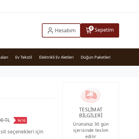
0
Sepetim
Hesabım
aları
Ev Tekstil
Elektrikli Ev Aletleri
Düğün Paketleri
TESLİMAT
BİLGİLERİ
00 TL
%16
Ürününüz 30 gün
içerisinde teslim
sit seçenekleri için
edilir