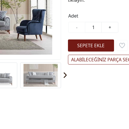
Adet
-
+
ALABİLECEĞİNİZ PARÇA SE