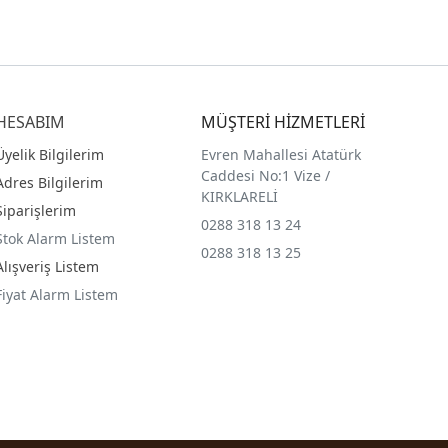
HESABIM
MÜŞTERİ HİZMETLERİ
Üyelik Bilgilerim
Evren Mahallesi Atatürk
Caddesi No:1 Vize /
Adres Bilgilerim
KIRKLARELİ
Siparişlerim
0288 318 13 24
Stok Alarm Listem
0288 318 13 25
Alışveriş Listem
Fiyat Alarm Listem