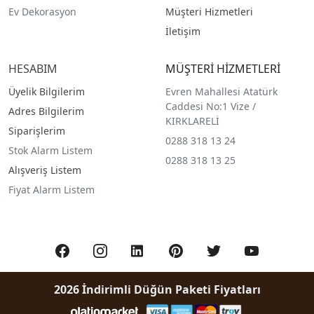
Ev Dekorasyon
Müşteri Hizmetleri
İletişim
HESABIM
MÜŞTERİ HİZMETLERİ
Üyelik Bilgilerim
Evren Mahallesi Atatürk
Caddesi No:1 Vize /
Adres Bilgilerim
KIRKLARELİ
Siparişlerim
0288 318 13 24
Stok Alarm Listem
0288 318 13 25
Alışveriş Listem
Fiyat Alarm Listem
2026 İndirimli Düğün Paketi Fiyatları