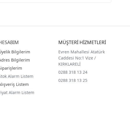
HESABIM
MÜŞTERİ HİZMETLERİ
Üyelik Bilgilerim
Evren Mahallesi Atatürk
Caddesi No:1 Vize /
Adres Bilgilerim
KIRKLARELİ
Siparişlerim
0288 318 13 24
Stok Alarm Listem
0288 318 13 25
Alışveriş Listem
Fiyat Alarm Listem