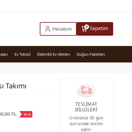
0
Sepetim
Hesabım
aları
Ev Tekstil
Elektrikli Ev Aletleri
Düğün Paketleri
ı Takımı
TESLİMAT
BİLGİLERİ
80,00 TL
%16
Ürününüz 30 gün
içerisinde teslim
edilir