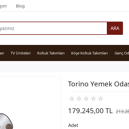
işim
Blog
ARA
arı
TV Üniteleri
Koltuk Takımları
Köşe Koltuk Takımları
Genç Od
Torino Yemek Odas
179.245,00 TL
213.2
Adet