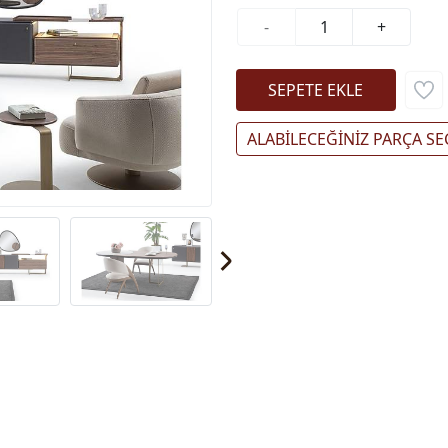
-
+
ALABİLECEĞİNİZ PARÇA SE