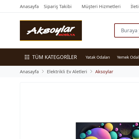
Anasayfa
Sipariş Takibi
Müşteri Hizmetleri
İlet
TÜM KATEGORİLER
Yatak Odaları
Yemek Odal
Anasayfa
Elektrikli Ev Aletleri
Aksoylar