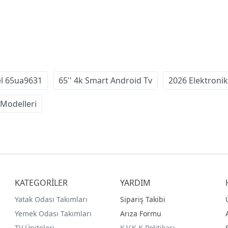
el 65ua9631
65'' 4k Smart Android Tv
2026 Elektronik
 Modelleri
KATEGORİLER
YARDIM
Yatak Odası Takımları
Sipariş Takibi
Yemek Odası Takımları
Arıza Formu
TV Üniteleri
K.V.K.K Politikası