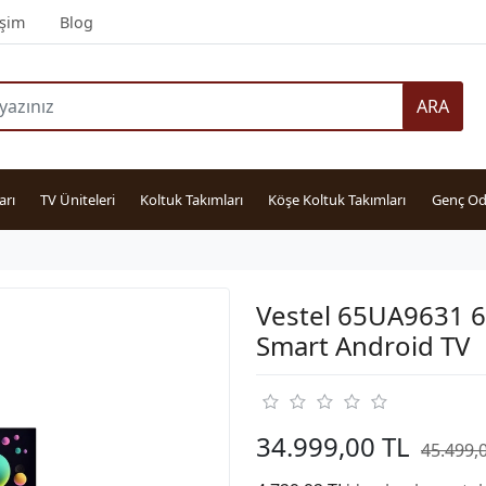
işim
Blog
ARA
arı
TV Üniteleri
Koltuk Takımları
Köşe Koltuk Takımları
Genç Od
Vestel 65UA9631 6
Smart Android TV
34.999,00 TL
45.499,