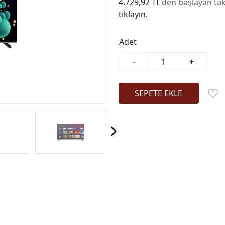
4.729,92 TL
'den başlayan tak
tıklayın.
Adet
-
+