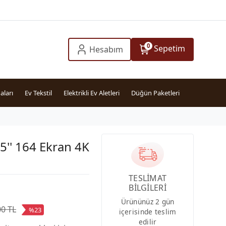
0
Sepetim
Hesabım
aları
Ev Tekstil
Elektrikli Ev Aletleri
Düğün Paketleri
5'' 164 Ekran 4K
TESLİMAT
BİLGİLERİ
Ürününüz 2 gün
00 TL
%23
içerisinde teslim
edilir