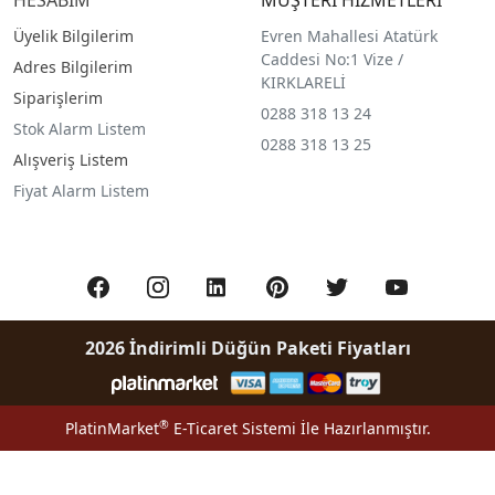
Üyelik Bilgilerim
Evren Mahallesi Atatürk
Caddesi No:1 Vize /
Adres Bilgilerim
KIRKLARELİ
Siparişlerim
0288 318 13 24
Stok Alarm Listem
0288 318 13 25
Alışveriş Listem
Fiyat Alarm Listem
2026 İndirimli Düğün Paketi Fiyatları
®
PlatinMarket
E-Ticaret Sistemi
İle Hazırlanmıştır.