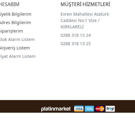
HESABIM
MÜŞTERİ HİZMETLERİ
Üyelik Bilgilerim
Evren Mahallesi Atatürk
Caddesi No:1 Vize /
Adres Bilgilerim
KIRKLARELİ
Siparişlerim
0288 318 13 24
Stok Alarm Listem
0288 318 13 25
Alışveriş Listem
Fiyat Alarm Listem