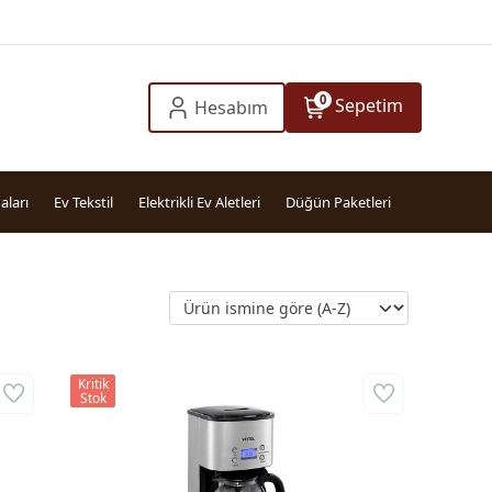
0
Sepetim
Hesabım
aları
Ev Tekstil
Elektrikli Ev Aletleri
Düğün Paketleri
Kritik
Stok