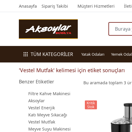
Anasayfa
Sipariş Takibi
Müşteri Hizmetleri
İlet
TÜM KATEGORİLER
Yatak Odaları
Yemek Odal
'Vestel Mutfak' kelimesi için etiket sonuçları
Benzer Etiketler
Bu aramada toplam
3
ürü
Filtre Kahve Makinesi
Aksoylar
Kritik
Stok
Vestel Enerjik
Katı Meyve Sıkacağı
Vestel Mutfak
Meyve Suyu Makinesi