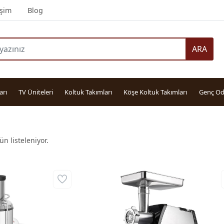
işim
Blog
ARA
arı
TV Üniteleri
Koltuk Takımları
Köşe Koltuk Takımları
Genç Od
n listeleniyor.