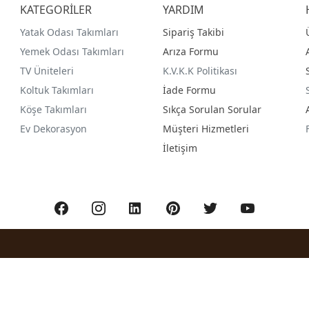
KATEGORİLER
YARDIM
Yatak Odası Takımları
Sipariş Takibi
Yemek Odası Takımları
Arıza Formu
TV Üniteleri
K.V.K.K Politikası
Koltuk Takımları
İade Formu
Köşe Takımları
Sıkça Sorulan Sorular
Ev Dekorasyon
Müşteri Hizmetleri
İletişim
®
PlatinMarket
E-Ticaret Sistemi
İle Hazırlanmıştır.