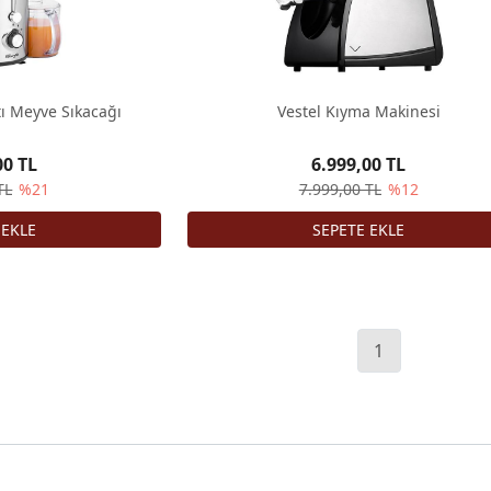
ı Meyve Sıkacağı
Vestel Kıyma Makinesi
00 TL
6.999,00 TL
TL
%21
7.999,00 TL
%12
1